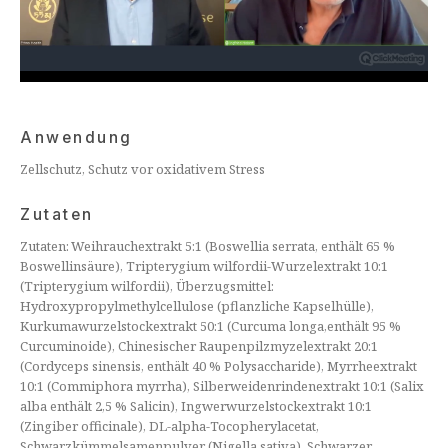
Anwendung
Zellschutz, Schutz vor oxidativem Stress
Zutaten
Zutaten: Weihrauchextrakt 5:1 (Boswellia serrata, enthält 65 %
Boswellinsäure), Tripterygium wilfordii-Wurzelextrakt 10:1
(Tripterygium wilfordii), Überzugsmittel:
Hydroxypropylmethylcellulose (pflanzliche Kapselhülle),
Kurkumawurzelstockextrakt 50:1 (Curcuma longa,enthält 95 %
Curcuminoide), Chinesischer Raupenpilzmyzelextrakt 20:1
(Cordyceps sinensis, enthält 40 % Polysaccharide), Myrrheextrakt
10:1 (Commiphora myrrha), Silberweidenrindenextrakt 10:1 (Salix
alba enthält 2,5 % Salicin), Ingwerwurzelstockextrakt 10:1
(Zingiber officinale), DL-alpha-Tocopherylacetat,
Schwarzkümmelsamenpulver (Nigella sativa), Schwarzer