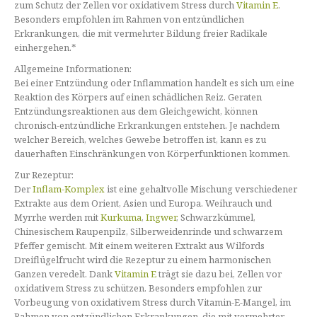
zum Schutz der Zellen vor oxidativem Stress durch
Vitamin E
.
Besonders empfohlen im Rahmen von entzündlichen
Erkrankungen, die mit vermehrter Bildung freier Radikale
einhergehen.*
Allgemeine Informationen:
Bei einer Entzündung oder Inflammation handelt es sich um eine
Reaktion des Körpers auf einen schädlichen Reiz. Geraten
Entzündungsreaktionen aus dem Gleichgewicht, können
chronisch-entzündliche Erkrankungen entstehen. Je nachdem
welcher Bereich, welches Gewebe betroffen ist, kann es zu
dauerhaften Einschränkungen von Körperfunktionen kommen.
Zur Rezeptur:
Der
Inflam-Komplex
ist eine gehaltvolle Mischung verschiedener
Extrakte aus dem Orient, Asien und Europa. Weihrauch und
Myrrhe werden mit
Kurkuma
,
Ingwer
, Schwarzkümmel,
Chinesischem Raupenpilz, Silberweidenrinde und schwarzem
Pfeffer gemischt. Mit einem weiteren Extrakt aus Wilfords
Dreiflügelfrucht wird die Rezeptur zu einem harmonischen
Ganzen veredelt. Dank
Vitamin E
trägt sie dazu bei, Zellen vor
oxidativem Stress zu schützen. Besonders empfohlen zur
Vorbeugung von oxidativem Stress durch Vitamin-E-Mangel, im
Rahmen von entzündlichen Erkrankungen, die mit vermehrter