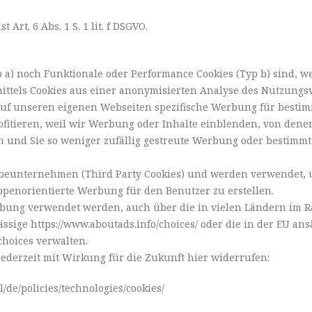
Art. 6 Abs. 1 S. 1 lit. f DSGVO.
p a) noch Funktionale oder Performance Cookies (Typ b) sind, w
 mittels Cookies aus einer anonymisierten Analyse des Nutzun
f unseren eigenen Webseiten spezifische Werbung für bestim
rofitieren, weil wir Werbung oder Inhalte einblenden, von dene
 und Sie so weniger zufällig gestreute Werbung oder bestimmte
beunternehmen (Third Party Cookies) und werden verwendet, 
penorientierte Werbung für den Benutzer zu erstellen.
erbung verwendet werden, auch über die in vielen Ländern im
ässige https://www.aboutads.info/choices/ oder die in der EU ans
choices verwalten.
jederzeit mit Wirkung für die Zukunft hier widerrufen:
/de/policies/technologies/cookies/