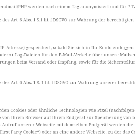
 Sendmail/PHP werden nach einem Tag anonymisiert und für 7 T
des Art. 6 Abs. 1 S.1 lit. f DSGVO zur Wahrung der berechtigte
 IP-Adresse) gespeichert, sobald Sie sich in Ihr Konto einlogge
ndern). Log-Dateien für den E-Mail-Verkehr über unsere Mailse
törungen beim Versand oder Empfang, sowie für die Sicherstellu
 des Art. 6 Abs. 1 S. 1 lit. f DSGVO zur Wahrung unserer berech
en Cookies oder ähnliche Technologien wie Pixel (nachfolgen
die von Ihrem Browser auf Ihrem Endgerät zur Speicherung von
en Aufruf unserer Webseite mit demselben Endgerät werden die 
irst Party Cookie“) oder an eine andere Webseite, zu der das Co