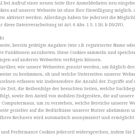
Mal bei Aufruf einer neuen Seite Ihre Anmeldedaten neu eingeb
kies auf unserer Webseite ist ohne Ihre Einwilligung möglich
zw. aktiviert werden. Allerdings haben Sie jederzeit die Möglich
diese Datenverarbeitung ist Art. 6 Abs. 1 S. 1 lit. b DSGVO.
b)
ite, bereits getätigte Angaben (wie z.B. registrierter Name o
re Funktionen anzubieten. Diese Cookies sammeln und speiche
ungen auf anderen Webseiten verfolgen können.
über, wie unsere Webseiten genutzt werden, um folglich deren 
lsweise zu bestimmen, ob und welche Unterseiten unserer Webs
nzelnen erfassen wir insbesondere die Anzahl der Zugriffe auf 
te Zeit, die Reihenfolge der besuchten Seiten, welche Suchbegr
erfolgt, sowie den Anteil von mobilen Endgeräten, die auf unser
r Computermaus, um zu verstehen, welche Bereiche unserer Web
eite gezielter auf die Bedürfnisse unserer Nutzer abstimmen 
 Ihres Rechners wird automatisch anonymisiert und ermöglicht
und Performance Cookies jederzeit widersprechen, indem Sie 