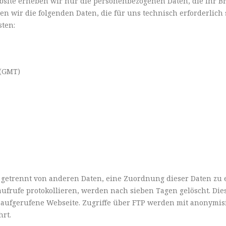
bsite erheben wir nur die personenbezogenen Daten, die Ihr B
en wir die folgenden Daten, die für uns technisch erforderlic
sten:
 (GMT)
 getrennt von anderen Daten, eine Zuordnung dieser Daten zu e
naufrufe protokollieren, werden nach sieben Tagen gelöscht. D
e aufgerufene Webseite. Zugriffe über FTP werden mit anonymi
hrt.